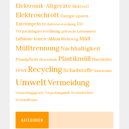
Elektronik-Altgeräte
ElektroG
Elektroschrott
Energie sparen
Entrümpeln
EU-
EU-Batterieverordnung
Verpackungsverordnung
gebraucht
Lebensmittel
Müll
Lithium-Ionen-Akkus
Mehrweg
Mülltrennung
Nachhaltigkeit
Plastikmüll
Pfandpflicht
Plastiktüte
Photovoltaik
Recycling
Schadstoffe
PPWR
Solarmodule
Umwelt
Vermeidung
Verpackungsgesetz
Verpackungsmüll
Wechselrichter
Wertstofftonne
KATEGORIEN