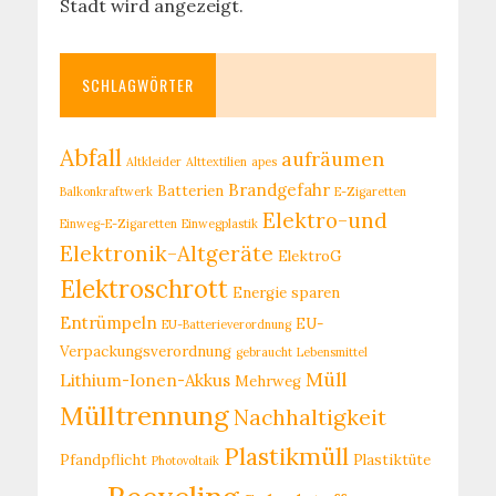
Stadt wird angezeigt.
SCHLAGWÖRTER
Abfall
aufräumen
Altkleider
Alttextilien
apes
Brandgefahr
Batterien
Balkonkraftwerk
E-Zigaretten
Elektro-und
Einweg-E-Zigaretten
Einwegplastik
Elektronik-Altgeräte
ElektroG
Elektroschrott
Energie sparen
Entrümpeln
EU-
EU-Batterieverordnung
Verpackungsverordnung
gebraucht
Lebensmittel
Müll
Lithium-Ionen-Akkus
Mehrweg
Mülltrennung
Nachhaltigkeit
Plastikmüll
Pfandpflicht
Plastiktüte
Photovoltaik