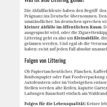
Die Abfallfachleute haben den Begriff de
Prägnanz ins Deutsche übernommen. Denn 
umständlicher. Im deutschen sprechen w
kleiner Abfälle im öffentlichen Raum
. 
ausgespuckt wird, oder die Zigarettenkip
Littering geht es also um
Kleinabfälle
, di
gelassen werden. Und egal ob die Verursac
haben: es ist auf jeden Fall absolut unan
Folgen von Littering
Ob Papiertaschentücher, Flaschen, Kaffeeb
Bonbonpapier oder Fast Foodverpackung al
Autofenstern oder im Vorbeigehen entsor
Stellen werden alte Reifen, kaputte Gart
Ladungen Bauschutt einfach am Waldrand
Folgen für die Lebensqualität:
Keiner leb