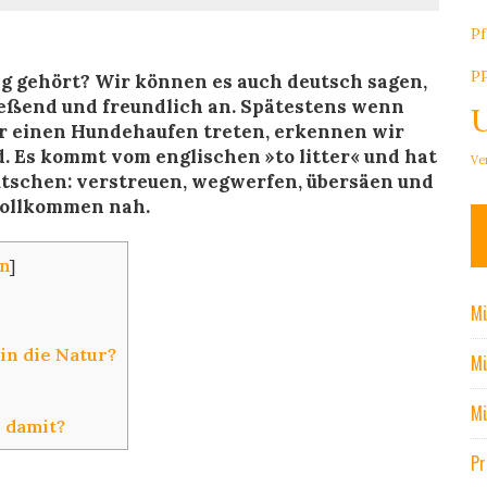
Pf
P
ng gehört? Wir können es auch deutsch sagen,
ließend und freundlich an. Spätestens wenn
r einen Hundehaufen treten, erkennen wir
d. Es kommt vom englischen »to litter« und hat
Ve
tschen: verstreuen, wegwerfen, übersäen und
vollkommen nah.
en
]
Mü
in die Natur?
Mü
Mü
 damit?
Pr