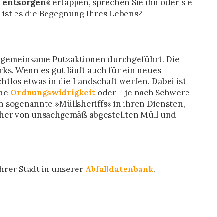
 entsorgen«
ertappen, sprechen Sie ihn oder sie
t ist es die Begegnung Ihres Lebens?
gemeinsame Putzaktionen durchgeführt. Die
rks. Wenn es gut läuft auch für ein neues
tlos etwas in die Landschaft werfen. Dabei ist
ine
Ordnungswidrigkeit
oder – je nach Schwere
n sogenannte »Müllsheriffs« in ihren Diensten,
acher von unsachgemäß abgestellten Müll und
Ihrer Stadt in unserer
Abfalldatenbank
.