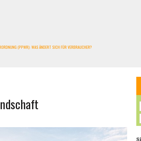
RORDNUNG (PPWR): WAS ÄNDERT SICH FÜR VERBRAUCHER?
STMÜLL WERDEN ZUM PROBLEM
ALKONKRAFTWERK UND PV-ANLAGE
NT GESAMMELT
SIE 2026 WISSEN MÜSSEN
andschaft
S