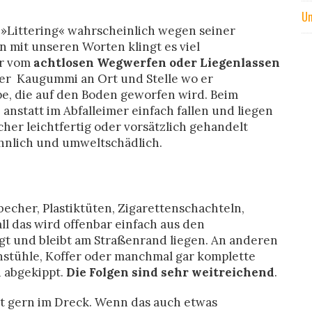
Um
s »Littering« wahrscheinlich wegen seiner
mit unseren Worten klingt es viel
ir vom
achtlosen Wegwerfen oder Liegenlassen
Der Kaugummi an Ort und Stelle wo er
pe, die auf den Boden geworfen wird. Beim
e anstatt im Abfalleimer einfach fallen und liegen
her leichtfertig oder vorsätzlich gehandelt
sehnlich und umweltschädlich.
echer, Plastiktüten, Zigarettenschachteln,
l das wird offenbar einfach aus den
gt und bleibt am Straßenrand liegen. An anderen
enstühle, Koffer oder manchmal gar komplette
 abgekippt.
Die Folgen sind sehr weitreichend
.
t gern im Dreck. Wenn das auch etwas