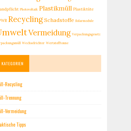
Plastikmüll
andpflicht
Plastiktüte
Photovoltaik
Recycling
Schadstoffe
PWR
Solarmodule
Umwelt
Vermeidung
Verpackungsgesetz
rpackungsmüll
Wechselrichter
Wertstofftonne
KATEGORIEN
ll-Recycling
ll-Trennung
ll-Vermeidung
aktische Tipps