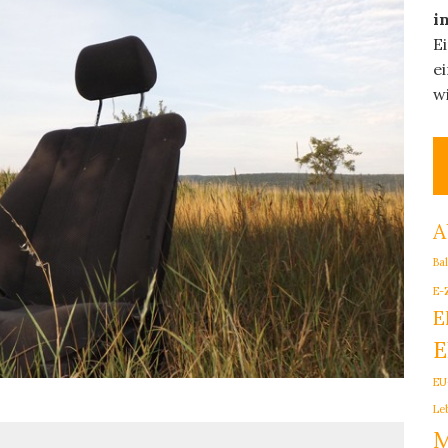
i
E
e
w
A
Ba
E-
E
E
EU
Le
M