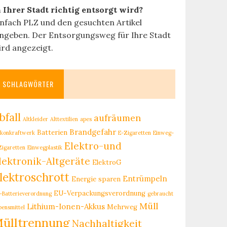
n Ihrer Stadt richtig entsorgt wird?
infach PLZ und den gesuchten Artikel
ingeben. Der Entsorgungsweg für Ihre Stadt
ird angezeigt.
SCHLAGWÖRTER
bfall
aufräumen
Altkleider
Alttextilien
apes
Brandgefahr
Batterien
lkonkraftwerk
E-Zigaretten
Einweg-
Elektro-und
Zigaretten
Einwegplastik
lektronik-Altgeräte
ElektroG
lektroschrott
Entrümpeln
Energie sparen
EU-Verpackungsverordnung
-Batterieverordnung
gebraucht
Müll
Lithium-Ionen-Akkus
Mehrweg
bensmittel
ülltrennung
Nachhaltigkeit