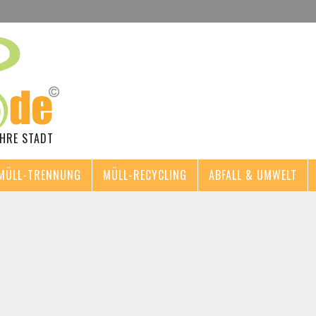
IHRE STADT
MÜLL-TRENNUNG
MÜLL-RECYCLING
ABFALL & UMWELT