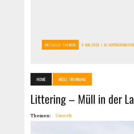
AKTUELLE THEMEN
9. MAI 2026
|
EU-VERPACKUNGSVE
9. MAI 2026
|
LITHIUM-AKKUS ENTSORGEN: BRÄNDE IM RE
9. MAI 2026
|
SOLARMODULE ENTSORGEN: SO GEHT’S BEI B
16. JANUAR 2025
|
ALTTEXTILIEN: SEIT 2025 WIRD GETREN
HOME
MÜLL-TRENNUNG
11. MAI 2026
|
E-ZIGARETTEN UND VAPES ENTSORGEN: WAS 
Littering – Müll in der L
Themen:
Umwelt