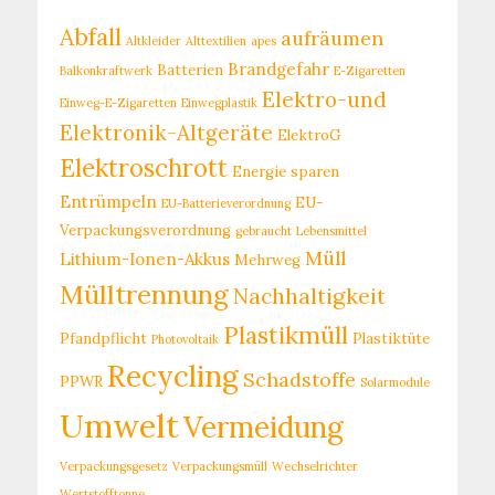
Abfall
aufräumen
Altkleider
Alttextilien
apes
Brandgefahr
Batterien
Balkonkraftwerk
E-Zigaretten
Elektro-und
Einweg-E-Zigaretten
Einwegplastik
Elektronik-Altgeräte
ElektroG
Elektroschrott
Energie sparen
Entrümpeln
EU-
EU-Batterieverordnung
Verpackungsverordnung
gebraucht
Lebensmittel
Müll
Lithium-Ionen-Akkus
Mehrweg
Mülltrennung
Nachhaltigkeit
Plastikmüll
Pfandpflicht
Plastiktüte
Photovoltaik
Recycling
Schadstoffe
PPWR
Solarmodule
Umwelt
Vermeidung
Verpackungsgesetz
Verpackungsmüll
Wechselrichter
Wertstofftonne