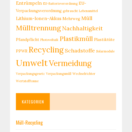
Entrümpeln
EU-
EU-Batterieverordnung
Verpackungsverordnung
gebraucht
Lebensmittel
Müll
Lithium-Ionen-Akkus
Mehrweg
Mülltrennung
Nachhaltigkeit
Plastikmüll
Pfandpflicht
Plastiktüte
Photovoltaik
Recycling
Schadstoffe
PPWR
Solarmodule
Umwelt
Vermeidung
Verpackungsgesetz
Verpackungsmüll
Wechselrichter
Wertstofftonne
KATEGORIEN
Müll-Recycling