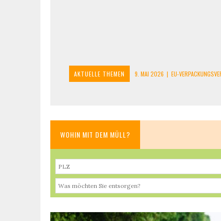
AKTUELLE THEMEN
9. MAI 2026
|
EU-VERPACKUNGSVE
9. MAI 2026
|
LITHIUM-AKKUS ENTSORGEN: BRÄNDE IM RE
9. MAI 2026
|
SOLARMODULE ENTSORGEN: SO GEHT’S BEI B
16. JANUAR 2025
|
ALTTEXTILIEN: SEIT 2025 WIRD GETREN
WOHIN MIT DEM MÜLL?
11. MAI 2026
|
E-ZIGARETTEN UND VAPES ENTSORGEN: WAS 