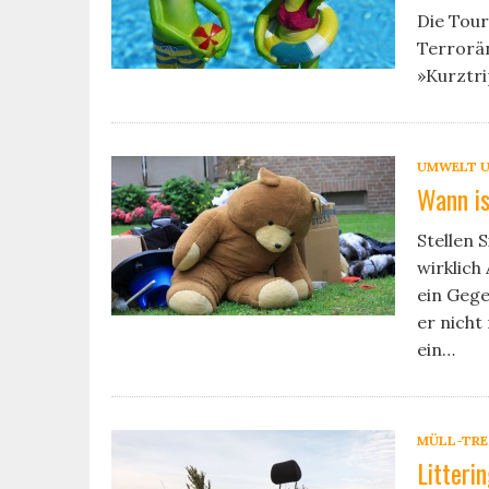
Die Tou
Terrorän
»Kurztri
UMWELT U
Wann is
Stellen 
wirklich
ein Gege
er nicht
ein…
MÜLL-TR
Litteri