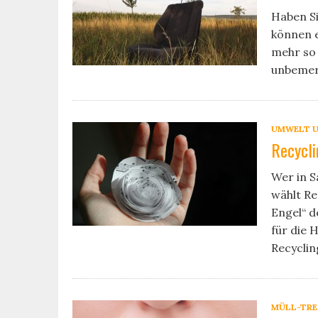
Haben Si
können e
mehr so 
unbemer
UMWELT U
Recycli
Wer in S
wählt R
Engel“ 
für die 
Recyclin
MÜLL-TR