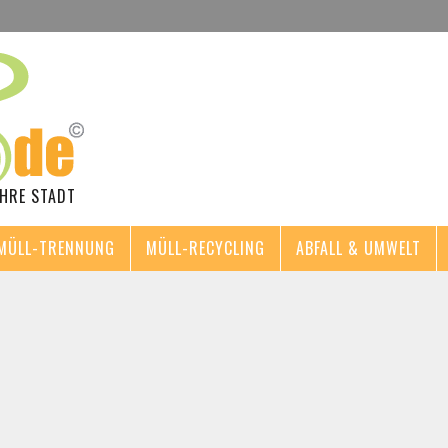
IHRE STADT
MÜLL-TRENNUNG
MÜLL-RECYCLING
ABFALL & UMWELT