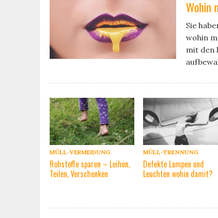
Wohin m
Sie habe
wohin mi
mit den 
aufbewah
MÜLL-VERMEIDUNG
MÜLL-TRENNUNG
Rohstoffe sparen – Leihen,
Defekte Lampen und
Teilen, Verschenken
Leuchten wohin damit?