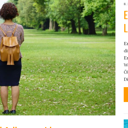
8.
E
L
Er
d
E
W
Ö
Di