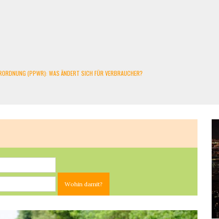
RORDNUNG (PPWR): WAS ÄNDERT SICH FÜR VERBRAUCHER?
STMÜLL WERDEN ZUM PROBLEM
ALKONKRAFTWERK UND PV-ANLAGE
NT GESAMMELT
SIE 2026 WISSEN MÜSSEN