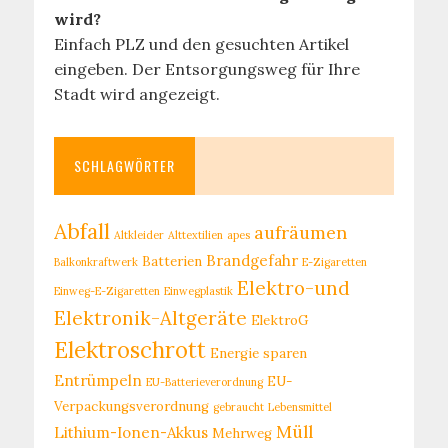
wird?
Einfach PLZ und den gesuchten Artikel
eingeben. Der Entsorgungsweg für Ihre
Stadt wird angezeigt.
SCHLAGWÖRTER
Abfall
aufräumen
Altkleider
Alttextilien
apes
Brandgefahr
Batterien
Balkonkraftwerk
E-Zigaretten
Elektro-und
Einweg-E-Zigaretten
Einwegplastik
Elektronik-Altgeräte
ElektroG
Elektroschrott
Energie sparen
Entrümpeln
EU-
EU-Batterieverordnung
Verpackungsverordnung
gebraucht
Lebensmittel
Müll
Lithium-Ionen-Akkus
Mehrweg