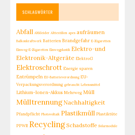
SCHLAGWÖRTER
Abfall
aufräumen
Altkleider
Alttextilien
apes
Brandgefahr
Batterien
Balkonkraftwerk
E-Zigaretten
Elektro-und
Einweg-E-Zigaretten
Einwegplastik
Elektronik-Altgeräte
ElektroG
Elektroschrott
Energie sparen
Entrümpeln
EU-
EU-Batterieverordnung
Verpackungsverordnung
gebraucht
Lebensmittel
Müll
Lithium-Ionen-Akkus
Mehrweg
Mülltrennung
Nachhaltigkeit
Plastikmüll
Pfandpflicht
Plastiktüte
Photovoltaik
Recycling
Schadstoffe
PPWR
Solarmodule