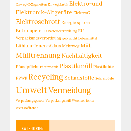
Elektro-und
Einweg-E-Zigaretten
Einwegplastik
Elektronik-Altgeräte
ElektroG
Elektroschrott
Energie sparen
Entrümpeln
EU-
EU-Batterieverordnung
Verpackungsverordnung
gebraucht
Lebensmittel
Müll
Lithium-Ionen-Akkus
Mehrweg
Mülltrennung
Nachhaltigkeit
Plastikmüll
Pfandpflicht
Plastiktüte
Photovoltaik
Recycling
Schadstoffe
PPWR
Solarmodule
Umwelt
Vermeidung
Verpackungsgesetz
Verpackungsmüll
Wechselrichter
Wertstofftonne
KATEGORIEN