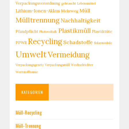
Verpackungsverordnung
gebraucht
Lebensmittel
Müll
Lithium-Ionen-Akkus
Mehrweg
Mülltrennung
Nachhaltigkeit
Plastikmüll
Pfandpflicht
Plastiktüte
Photovoltaik
Recycling
Schadstoffe
PPWR
Solarmodule
Umwelt
Vermeidung
Verpackungsgesetz
Verpackungsmüll
Wechselrichter
Wertstofftonne
KATEGORIEN
Müll-Recycling
Müll-Trennung