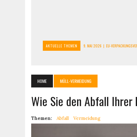
AKTUELLE THEMEN
9. MAI 2026
|
LITHIUM-AKKUS ENT
9. MAI 2026
|
SOLARMODULE ENTSORGEN: SO GEHT’S BEI B
16. JANUAR 2025
|
ALTTEXTILIEN: SEIT 2025 WIRD GETREN
11. MAI 2026
|
E-ZIGARETTEN UND VAPES ENTSORGEN: WAS 
HOME
MÜLL-VERMEIDUNG
9. MAI 2026
|
EU-VERPACKUNGSVERORDNUNG (PPWR): WAS 
Wie Sie den Abfall Ihrer
Themen:
Abfall
Vermeidung