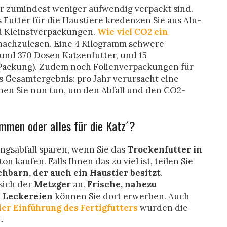
der zumindest weniger aufwendig verpackt sind.
s Futter für die Haustiere kredenzen Sie aus Alu-
d Kleinstverpackungen.
Wie viel CO2 ein
 nachzulesen. Eine 4 Kilogramm schwere
rund 370 Dosen Katzenfutter, und 15
-Packung). Zudem noch Folienverpackungen für
as Gesamtergebnis: pro Jahr verursacht eine
nen Sie nun tun, um den Abfall und den CO2-
mmen oder alles für die Katz´?
ngsabfall sparen, wenn Sie das
Trockenfutter in
n kaufen. Falls Ihnen das zu viel ist, teilen Sie
hbarn, der auch ein Haustier besitzt
.
sich der
Metzger
an.
Frische, nahezu
e
Leckereien
können Sie dort erwerben. Auch
der Einführung des Fertigfutters
wurden die
.