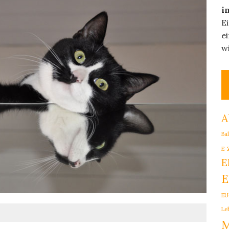
i
E
e
w
A
Ba
E-
E
E
EU
Le
M