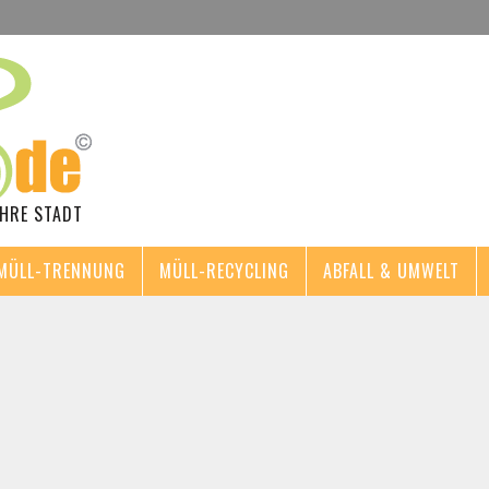
IHRE STADT
MÜLL-TRENNUNG
MÜLL-RECYCLING
ABFALL & UMWELT