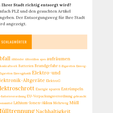
n Ihrer Stadt richtig entsorgt wird?
infach PLZ und den gesuchten Artikel
ingeben. Der Entsorgungsweg für Ihre Stadt
ird angezeigt.
SCHLAGWÖRTER
bfall
aufräumen
Altkleider
Alttextilien
apes
Brandgefahr
Batterien
lkonkraftwerk
E-Zigaretten
Einweg-
Elektro-und
Zigaretten
Einwegplastik
lektronik-Altgeräte
ElektroG
lektroschrott
Entrümpeln
Energie sparen
EU-Verpackungsverordnung
-Batterieverordnung
gebraucht
Müll
Lithium-Ionen-Akkus
Mehrweg
bensmittel
ülltrennung
Nachhaltigkeit