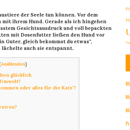
Pf
austiere der Seele tun können. Vor dem
P
n mit ihrem Hund. Gerade als ich hingehen
resstem Gesichtsausdruck und voll bepackten
tten mit Dosenfutter ließen den Hund vor
n Guter, gleich bekommst du etwas“,
Ve
 lächelte auch sie entspannt.
[
Ausblenden
]
hen glücklich
r Umwelt?
Mü
ommen oder alles für die Katz´?
Mü
rstreu?
Mü
Pr