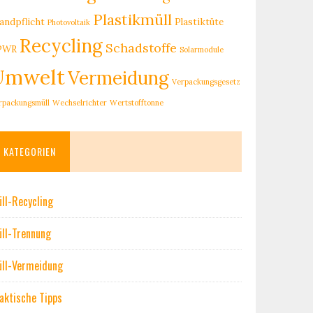
Plastikmüll
andpflicht
Plastiktüte
Photovoltaik
Recycling
Schadstoffe
PWR
Solarmodule
Umwelt
Vermeidung
Verpackungsgesetz
rpackungsmüll
Wechselrichter
Wertstofftonne
KATEGORIEN
ll-Recycling
ll-Trennung
ll-Vermeidung
aktische Tipps