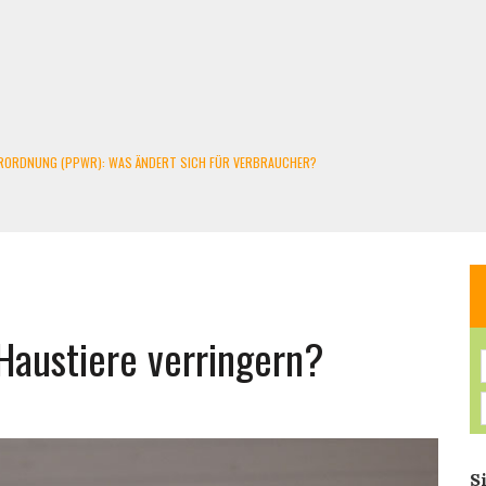
SORGEN: BRÄNDE IM RESTMÜLL WERDEN ZUM PROBLEM
ALKONKRAFTWERK UND PV-ANLAGE
NT GESAMMELT
SIE 2026 WISSEN MÜSSEN
ÄNDERT SICH FÜR VERBRAUCHER?
 Haustiere verringern?
S