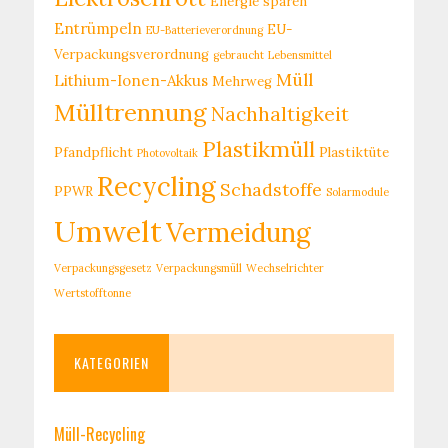
Energie sparen
Entrümpeln
EU-
EU-Batterieverordnung
Verpackungsverordnung
gebraucht
Lebensmittel
Müll
Lithium-Ionen-Akkus
Mehrweg
Mülltrennung
Nachhaltigkeit
Plastikmüll
Pfandpflicht
Plastiktüte
Photovoltaik
Recycling
Schadstoffe
PPWR
Solarmodule
Umwelt
Vermeidung
Verpackungsgesetz
Verpackungsmüll
Wechselrichter
Wertstofftonne
KATEGORIEN
Müll-Recycling